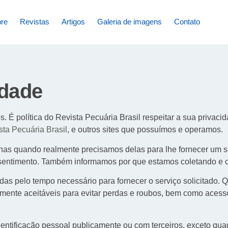
re
Revistas
Artigos
Galeria de imagens
Contato
idade
s. É política do Revista Pecuária Brasil respeitar a sua privac
sta Pecuária Brasil
, e outros sites que possuímos e operamos.
as quando realmente precisamos delas para lhe fornecer um se
nsentimento. Também informamos por que estamos coletando e 
das pelo tempo necessário para fornecer o serviço solicitado
ente aceitáveis ​​para evitar perdas e roubos, bem como acesso
ntificação pessoal publicamente ou com terceiros, exceto quan