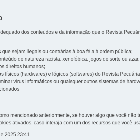
o
dequado dos conteúdos e da informação que o Revista Pecuária 
 que sejam ilegais ou contrárias à boa fé a à ordem pública;
teúdo de natureza racista, xenofóbica, jogos de sorte ou azar, 
 os direitos humanos;
 físicos (hardwares) e lógicos (softwares) do Revista Pecuária
sseminar vírus informáticos ou quaisquer outros sistemas de ha
cionados.
omo mencionado anteriormente, se houver algo que você não te
okies ativados, caso interaja com um dos recursos que você us
une 2025 23:41