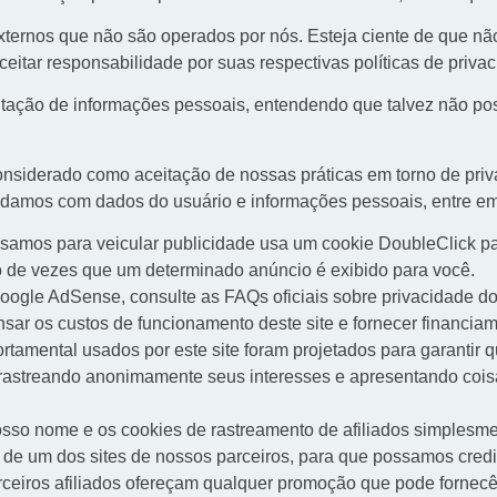
 externos que não são operados por nós. Esteja ciente de que n
ceitar responsabilidade por suas respectivas
políticas de priva
icitação de informações pessoais, entendendo que talvez não p
onsiderado como aceitação de nossas práticas em torno de pri
lidamos com dados do usuário e informações pessoais, entre e
amos para veicular publicidade usa um cookie DoubleClick par
o de vezes que um determinado anúncio é exibido para você.
oogle AdSense, consulte as FAQs oficiais sobre privacidade 
ar os custos de funcionamento deste site e fornecer financiam
tamental usados ​​por este site foram projetados para garantir
 rastreando anonimamente seus interesses e apresentando coi
sso nome e os cookies de rastreamento de afiliados simplesm
és de um dos sites de nossos parceiros, para que possamos cre
arceiros afiliados ofereçam qualquer promoção que pode fornec