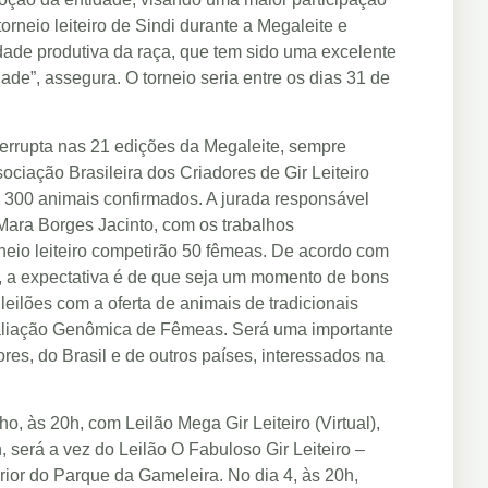
rneio leiteiro de Sindi durante a Megaleite e
dade produtiva da raça, que tem sido uma excelente
ade”, assegura. O torneio seria entre os dias 31 de
nterrupta nas 21 edições da Megaleite, sempre
ciação Brasileira dos Criadores de Gir Leiteiro
 300 animais confirmados. A jurada responsável
ara Borges Jacinto, com os trabalhos
rneio leiteiro competirão 50 fêmeas. De acordo com
, a expectativa é de que seja um momento de bons
leilões com a oferta de animais de tradicionais
Avaliação Genômica de Fêmeas. Será uma importante
res, do Brasil e de outros países, interessados na
o, às 20h, com Leilão Mega Gir Leiteiro (Virtual),
 será a vez do Leilão O Fabuloso Gir Leiteiro –
ior do Parque da Gameleira. No dia 4, às 20h,