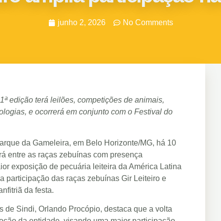
junho 2, 2026
No Comments
21ª edição terá leilões, competições de animais,
ologias, e ocorrerá em conjunto com o Festival do
Parque da Gameleira, em Belo Horizonte/MG, há 10
tará entre as raças zebuínas com presença
or exposição de pecuária leiteira da América Latina
a participação das raças zebuínas Gir Leiteiro e
fitriã da festa.
s de Sindi, Orlando Procópio, destaca que a volta
moção da entidade, visando uma maior participação