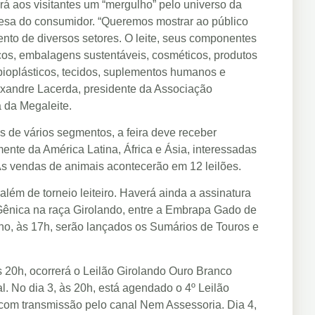
irá aos visitantes um “mergulho” pelo universo da
mesa do consumidor. “Queremos mostrar ao público
ento de diversos setores. O leite, seus componentes
cos, embalagens sustentáveis, cosméticos, produtos
, bioplásticos, tecidos, suplementos humanos e
lexandre Lacerda, presidente da Associação
a da Megaleite.
 de vários segmentos, a feira deve receber
mente da América Latina, África e Ásia, interessadas
 As vendas de animais acontecerão em 12 leilões.
além de torneio leiteiro. Haverá ainda a assinatura
Gênica na raça Girolando, entre a Embrapa Gado de
nho, às 17h, serão lançados os Sumários de Touros e
às 20h, ocorrerá o Leilão Girolando Ouro Branco
l. No dia 3, às 20h, está agendado o 4º Leilão
 com transmissão pelo canal Nem Assessoria. Dia 4,