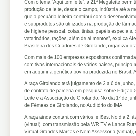
Com o tema “Aqui tem leite”, a 21ª Megaleite permit
produção de leite, desde o campo, indústria até a 
que a pecuária leiteira contribui com o desenvolvim
e subprodutos são utilizados na produção de fárma
de higiene pessoal, colas, tintas, papéis especiais
veterinários, rações, além de alimentos”, explica A
Brasileira dos Criadores de Girolando, organizador
Com mais de 100 empresas expositoras confirmadas
comitivas internacionais de vários países, principal
em adquirir a genética bovina produzida no Brasil.
A raça Girolando terá julgamento de 2 a 6 de junho, 
de contrato de parceria em pesquisa sobre Edição 
Leite e a Associação de Girolando. No dia 1º de ju
de Fêmeas de Girolando, no Auditório do IMA.
A raça ainda contará com vários leilões. No dia 2, 
(virtual), com transmissão pela WR TV e Lance Rura
Virtual Grandes Marcas e Nem Assessoria (virtual),