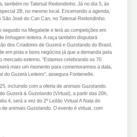
os, também no Tatersal Redondinho. Já no dia 5, às
 Especial 2B, no mesmo local. Encerrando a agenda,
iro São José do Can Can, no Tatersal Redondinho.
 seguido na Megaleite e terá as competições em
de linhagem leiteira. A raça também disputará
ação dos Criadores de Guzerá e Guzolando do Brasil,
ade em pista e bons negócios já que a demanda pela
 no mercado externo. “Estamos celebrando os 70
 será mais um momento para comemorarmos a data,
al do Guzerá Leiteiro”, assegura Fontenelle.
25, incluindo com a oferta de animais Guzolando.
do Guzerá & Guzolando (Virtual), a partir das 20h,
a 4, será a vez do 2º Leilão Virtual A Nata do
m de animais Guzolando. O evento é virtual, com